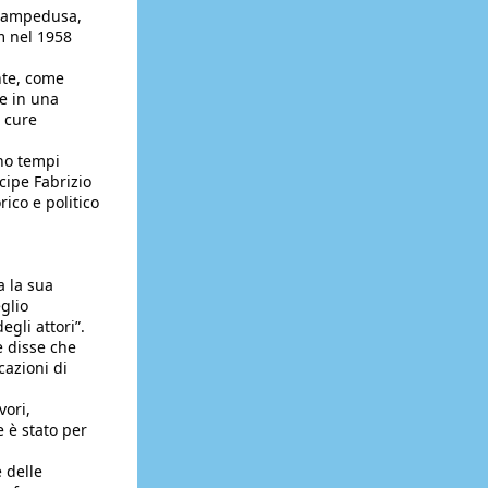
 Lampedusa, 
 nel 1958 
te, come 
 in una 
cure 
no tempi 
ipe Fabrizio 
ico e politico 
 la sua 
lio 
gli attori”. 
e disse che 
azioni di 
ori, 
 è stato per 
delle 