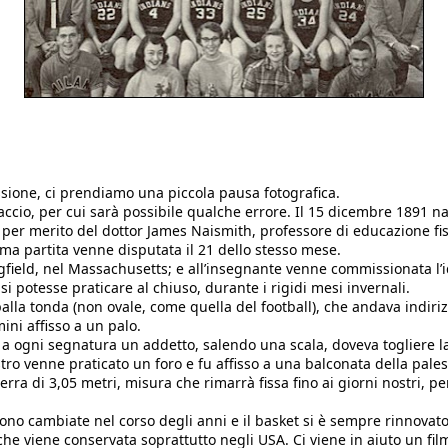
sione, ci prendiamo una piccola pausa fotografica. 
cio, per cui sarà possibile qualche errore. Il 15 dicembre 1891 na
 per merito del dottor James Naismith, professore di educazione fisi
ma partita venne disputata il 21 dello stesso mese. 
field, nel Massachusetts; e all’insegnante venne commissionata l’i
si potesse praticare al chiuso, durante i rigidi mesi invernali. 
palla tonda (non ovale, come quella del football), che andava indiriz
ini affisso a un palo. 
a ogni segnatura un addetto, salendo una scala, doveva togliere la
tro venne praticato un foro e fu affisso a una balconata della palest
erra di 3,05 metri, misura che rimarrà fissa fino ai giorni nostri, pe
 
ono cambiate nel corso degli anni e il basket si è sempre rinnovato
 che viene conservata soprattutto negli USA. Ci viene in aiuto un film