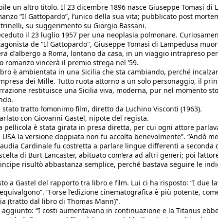
ile un altro titolo. Il 23 dicembre 1896 nasce Giuseppe Tomasi di
anzo “Il Gattopardo”, l’unico della sua vita; pubblicato post mortem
eltrinelli, su suggerimento su Giorgio Bassani. 
eceduto il 23 luglio 1957 per una neoplasia polmonare. Curiosamen
otagonista de "Il Gattopardo", Giuseppe Tomasi di Lampedusa muore
a d'albergo a Roma, lontano da casa, in un viaggio intrapreso per 
o romanzo vincerà il premio strega nel ’59.
ibro è ambientata in una Sicilia che sta cambiando, perché incalza
impresa dei Mille. Tutto ruota attorno a un solo personaggio, il princ
arrazione restituisce una Sicilia viva, moderna, pur nel momento stor
ndo.
stato tratto l’omonimo film, diretto da Luchino Visconti (1963). 
lato con Giovanni Gastel, nipote del regista. 
a pellicola è stata girata in presa diretta, per cui ogni attore parlava
i USA la versione doppiata non fu accolta benevolmente”. “Andò meg
Claudia Cardinale fu costretta a parlare lingue differenti a seconda de
a scelta di Burt Lancaster, abituato com’era ad altri generi; poi l’attor
rincipe risultò abbastanza semplice, perché bastava seguire le indic
 a Gastel del rapporto tra libro e film. Lui ci ha risposto: “I due lav
 equivalgono”. “Forse l’edizione cinematografica è più potente, come
a (tratto dal libro di Thomas Mann)”.
a aggiunto: “I costi aumentavano in continuazione e la Titanus ebbe 