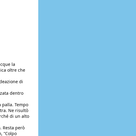
cque la 
ca oltre che 
deazione di 
zata dentro 
 palla. Tempo 
ra. Ne risultò 
rché di un alto 
. Resta però 
, “Colpo 