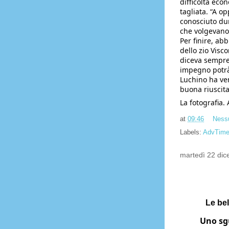
difficoltà eco
tagliata. “A op
conosciuto dura
che volgevano
Per finire, abb
dello zio Visco
diceva sempre:
impegno potrà p
Luchino ha vend
buona riuscita
La fotografia.
at
09:46
Ness
Labels:
AdvTim
martedì 22 di
Le bel
Uno sgu