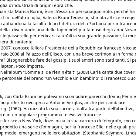
glia d’industriali di origini ebraiche.
pianista Marisa Borini, è anch’essa un personaggio noto, perché ha
 film dell’altra figlia, Valeria Bruni Tedeschi, stimata attrice e regis
a abbandona la facoltà di architettura della Sorbona per intrapren
odella, diventando una delle top model più famose degli anni Nova
a le passerelle per dedicarsi a un’altra sua grande passione, la mu
riera di cantante.
007, conosce l’allora Presidente della Repubblica francese Nicola
braio 2008 al Palazzo dell’Eliseo, con una breve cerimonia in forma c
a? Bisognerebbe fare del gossip. I suoi amori sono stati tanti. Si p
Clapton. Poco importa.
 Nell’album “Comme si de rien n'était” (2008) Carla canta due cover
e personale del brano “Un vecchio e un bambino” di Francesco Gucc
afi, con Carla Bruni ne potevamo scomodare parecchi (Irving Penn e 
mo preferito rivolgerci a Antoine Verglas, anche per cambiare.
rigi (1962). Ha iniziato la sua carriera dall'altra parte dell’obiettivo
re in un popolare programma televisivo francese.
rasferisce a New York, dove inizia la sua carriera di fotografo, con c
prodotto una serie d’immagini, per la francese Elle, nelle quali pr
op model emergenti nelle loro abitazioni (Stephanie Seymore, Lind