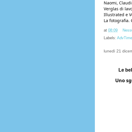
Naomi, Claudia
Verglas di lav
Illustrated e 
La fotografia.
at
08:09
Ness
Labels:
AdvTim
lunedì 21 dic
Le bel
Uno sgu