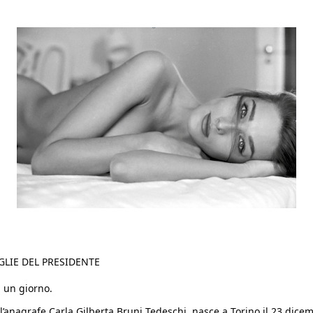
LIE DEL PRESIDENTE
i un giorno.
ll’anagrafe Carla Gilberta Bruni Tedeschi, nasce a Torino il 23 dic