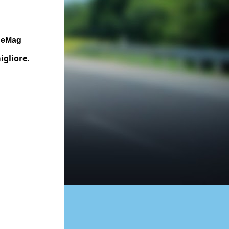
ageMag 
igliore.