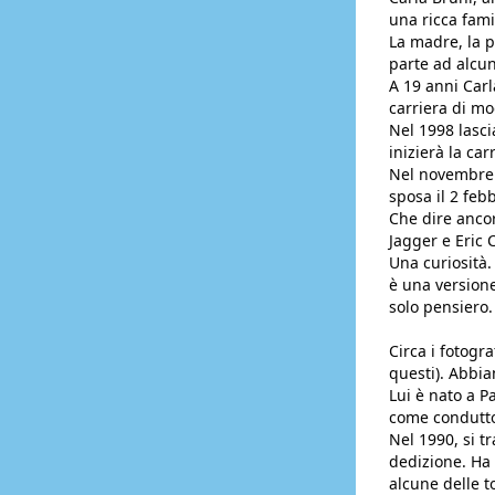
una ricca fami
La madre, la 
parte ad alcuni
A 19 anni Carl
carriera di m
Nel 1998 lasci
inizierà la car
Nel novembre 2
sposa il 2 feb
Che dire ancor
Jagger e Eric 
Una curiosità.
è una version
solo pensiero.
Circa i fotogr
questi). Abbia
Lui è nato a Pa
come condutto
Nel 1990, si t
dedizione. Ha 
alcune delle t