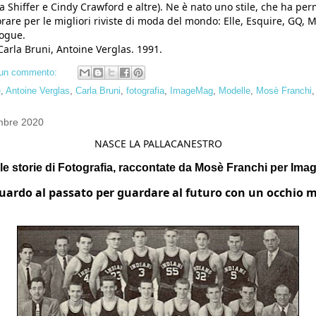
 Shiffer e Cindy Crawford e altre). Ne è nato uno stile, che ha pe
orare per le migliori riviste di moda del mondo: Elle, Esquire, GQ, 
Vogue.
 Carla Bruni, Antoine Verglas. 1991.
un commento:
e
,
Antoine Verglas
,
Carla Bruni
,
fotografia
,
ImageMag
,
Modelle
,
Mosè Franchi
embre 2020
NASCE LA PALLACANESTRO
le storie di Fotografia, raccontate da Mosè Franchi per Im
ardo al passato per guardare al futuro con un occhio m