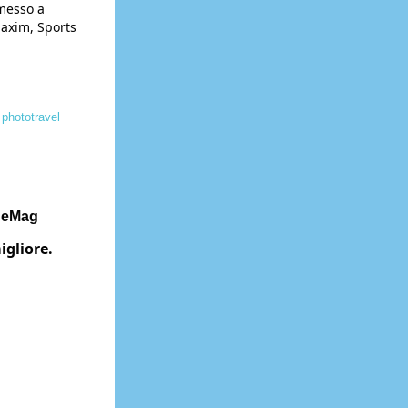
rmesso a
Maxim, Sports
,
phototravel
ageMag 
igliore.