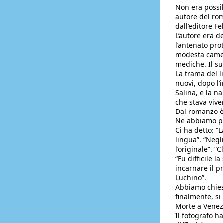
Non era possib
autore del rom
dall’editore F
L’autore era d
l’antenato pr
modesta camer
mediche. Il su
La trama del l
nuovi, dopo l’
Salina, e la n
che stava vive
Dal romanzo è 
Ne abbiamo par
Ci ha detto: “L
lingua”. “Negl
l’originale”. “
“Fu difficile l
incarnare il p
Luchino”.
Abbiamo chiesto
finalmente, si
Morte a Venezi
Il fotografo h