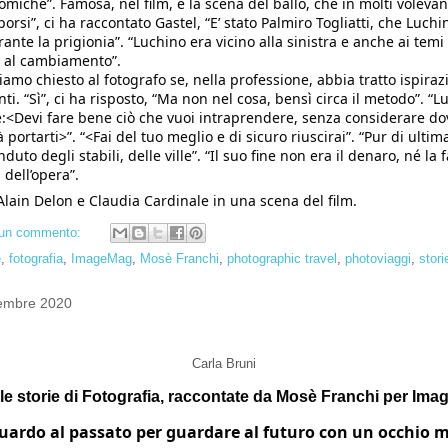
nomiche”. Famosa, nel film, è la scena del ballo, che in molti volevan
porsi”, ci ha raccontato Gastel, “E’ stato Palmiro Togliatti, che Luchi
nte la prigionia”. “Luchino era vicino alla sinistra e anche ai temi so
 al cambiamento”.
iamo chiesto al fotografo se, nella professione, abbia tratto ispirazi
nti. “Sì”, ci ha risposto, “Ma non nel cosa, bensì circa il metodo”. “L
<Devi fare bene ciò che vuoi intraprendere, senza considerare dove
ortarti>”. “<Fai del tuo meglio e di sicuro riuscirai”. “Pur di ultima
uto degli stabili, delle ville”. “Il suo fine non era il denaro, né la 
 dell’opera”.
 Alain Delon e Claudia Cardinale in una scena del film.
un commento:
e
,
fotografia
,
ImageMag
,
Mosè Franchi
,
photographic travel
,
photoviaggi
,
stori
cembre 2020
Carla Bruni
le storie di Fotografia, raccontate da Mosè Franchi per Im
ardo al passato per guardare al futuro con un occhio m