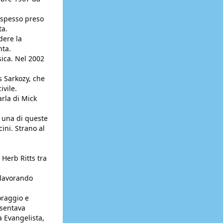
 spesso preso
ta.
dere la
nta.
sica. Nel 2002
s Sarkozy, che
ivile.
arla di Mick
: una di queste
ini. Strano al
Herb Ritts tra
, lavorando
oraggio e
esentava
a Evangelista,