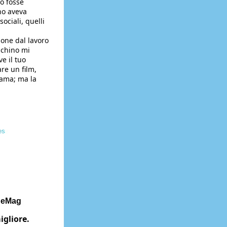
o fosse 
no aveva 
ciali, quelli 
one dal lavoro 
uchino mi 
 il tuo 
re un film, 
fama; ma la 
es
ageMag 
igliore.