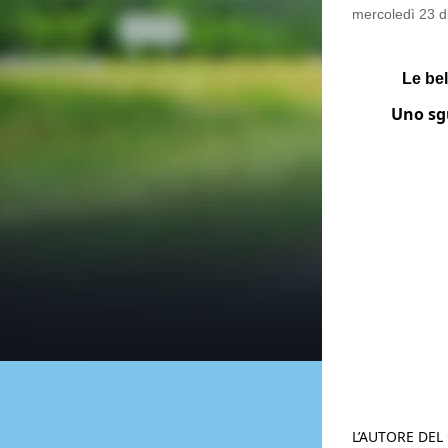
mercoledì 23 
Le bel
Uno sgu
L’AUTORE DE