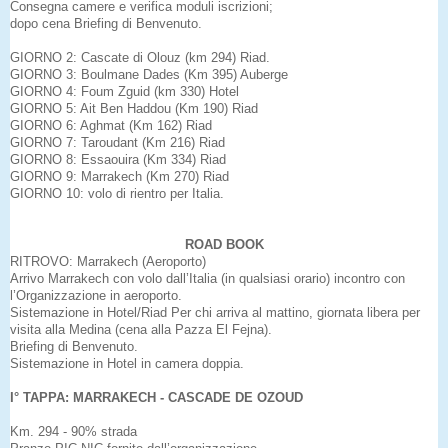
Consegna camere e verifica moduli iscrizioni;
dopo cena Briefing di Benvenuto.
GIORNO 2: Cascate di Olouz (km 294) Riad.
GIORNO 3: Boulmane Dades (Km 395) Auberge
GIORNO 4: Foum Zguid (km 330) Hotel
GIORNO 5: Ait Ben Haddou (Km 190) Riad
GIORNO 6: Aghmat (Km 162) Riad
GIORNO 7: Taroudant (Km 216) Riad
GIORNO 8: Essaouira (Km 334) Riad
GIORNO 9: Marrakech (Km 270) Riad
GIORNO 10: volo di rientro per Italia.
ROAD BOOK
RITROVO: Marrakech (Aeroporto)
Arrivo Marrakech con volo dall’Italia (in qualsiasi orario) incontro con
l’Organizzazione in aeroporto.
Sistemazione in Hotel/Riad Per chi arriva al mattino, giornata libera per
visita alla Medina (cena alla Pazza El Fejna).
Briefing di Benvenuto.
Sistemazione in Hotel in camera doppia.
I° TAPPA: MARRAKECH - CASCADE DE OZOUD
Km. 294 - 90% strada