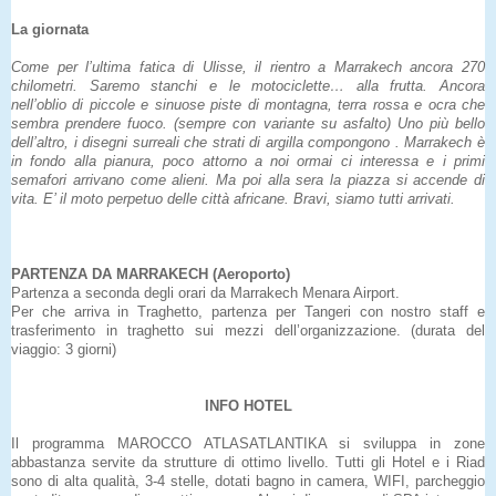
La giornata
Come per l’ultima fatica di Ulisse, il rientro a Marrakech ancora 270
chilometri. Saremo stanchi e le motociclette… alla frutta. Ancora
nell’oblio di piccole e sinuose piste di montagna, terra rossa e ocra che
sembra prendere fuoco. (sempre con variante su asfalto) Uno più bello
dell’altro, i disegni surreali che strati di argilla compongono . Marrakech è
in fondo alla pianura, poco attorno a noi ormai ci interessa e i primi
semafori arrivano come alieni. Ma poi alla sera la piazza si accende di
vita. E’ il moto perpetuo delle città africane. Bravi, siamo tutti arrivati.
PARTENZA DA MARRAKECH (Aeroporto)
Partenza a seconda degli orari da Marrakech Menara Airport.
Per che arriva in Traghetto, partenza per Tangeri con nostro staff e
trasferimento in traghetto sui mezzi dell’organizzazione. (durata del
viaggio: 3 giorni)
INFO HOTEL
Il programma MAROCCO ATLASATLANTIKA si sviluppa in zone
abbastanza servite da strutture di ottimo livello. Tutti gli Hotel e i Riad
sono di alta qualità, 3-4 stelle, dotati bagno in camera, WIFI, parcheggio