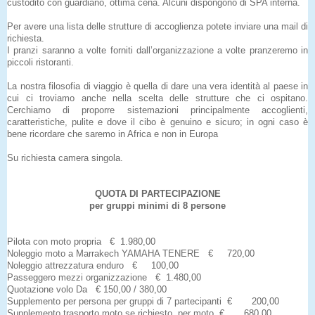
custodito con guardiano, ottima cena. Alcuni dispongono di SPA interna.
Per avere una lista delle strutture di accoglienza potete inviare una mail di
richiesta.
I pranzi saranno a volte forniti dall’organizzazione a volte pranzeremo in
piccoli ristoranti.
La nostra filosofia di viaggio è quella di dare una vera identità al paese in
cui ci troviamo anche nella scelta delle strutture che ci ospitano.
Cerchiamo di proporre sistemazioni principalmente accoglienti,
caratteristiche, pulite e dove il cibo è genuino e sicuro; in ogni caso è
bene ricordare che saremo in Africa e non in Europa
Su richiesta camera singola.
QUOTA DI PARTECIPAZIONE
per gruppi minimi di 8 persone
Pilota con moto propria € 1.980,00
Noleggio moto a Marrakech YAMAHA TENERE € 720,00
Noleggio attrezzatura enduro € 100,00
Passeggero mezzi organizzazione € 1.480,00
Quotazione volo Da € 150,00 / 380,00
Supplemento per persona per gruppi di 7 partecipanti € 200,00
Supplemento trasporto moto se richiesto, per moto € 680,00