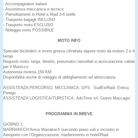
- Accompagnatori italiani
- Assistenza meccanica e tecnica
- Pernottamenti in Hotel e Riad 3-4 stelle
- Trasporto bagagli INCLUSO
- Trasporto moto ESCLUSO
- Noleggio moto POSSIBILE
MOTO INFO
Speciale bicilindrici e mono grossa cilindrata oppure moto da enduro 2 e 4
tempi
Requisiti moto: targa, libretto, pneumatici tassellati e assicurazione valida
per il Marocco
Autonomia minima 150 KM
Disponibilità anche di noleggio di abbigliamento ed attrezzatura.
ASSISTENZA PERCORSO, MECCANICA, GPS: SudEstRaid, Enrica
Perego
ASSISTENZA LOGISTICA/TURISTICA: AdvTime srl- Gianni Maccagni
PROGRAMMA IN BREVE
GIORNO 1:
MARRAKECH Arrivo Marrakech (secondo piano voli e incontro in
Aeroporto con l’Organizzazione; trasferimento in hotel/Riad.