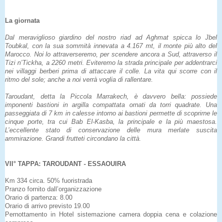
La giornata
Dal meraviglioso giardino del nostro riad ad Aghmat spicca lo Jbel
Toubkal, con la sua sommità innevata a 4.167 mt, il monte più alto del
Marocco. Noi lo attraverseremo, per scendere ancora a Sud, attraverso il
Tizi n’Tickha, a 2260 metri. Eviteremo la strada principale per addentrarci
nei villaggi berberi prima di attaccare il colle. La vita qui scorre con il
ritmo del sole; anche a noi verrà voglia di rallentare.
Taroudant, detta la Piccola Marrakech, è davvero bella: possiede
imponenti bastioni in argilla compattata ornati da torri quadrate. Una
passeggiata di 7 km in calesse intorno ai bastioni permette di scoprirne le
cinque porte, tra cui Bab El-Kasba, la principale e la più maestosa.
L’eccellente stato di conservazione delle mura merlate suscita
ammirazione. Grandi frutteti circondano la città.
VII° TAPPA: TAROUDANT - ESSAOUIRA
Km 334 circa. 50% fuoristrada
Pranzo fornito dall’organizzazione
Orario di partenza: 8.00
Orario di arrivo previsto 19.00
Pernottamento in Hotel sistemazione camera doppia cena e colazione