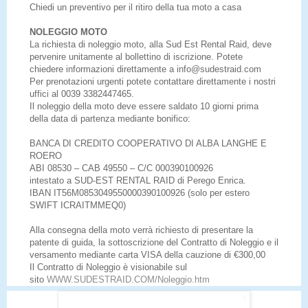
Chiedi un preventivo per il ritiro della tua moto a casa
NOLEGGIO MOTO
La richiesta di noleggio moto, alla Sud Est Rental Raid, deve
pervenire unitamente al bollettino di iscrizione. Potete
chiedere informazioni direttamente a info@sudestraid.com
Per prenotazioni urgenti potete contattare direttamente i nostri
uffici al 0039 3382447465.
Il noleggio della moto deve essere saldato 10 giorni prima
della data di partenza mediante bonifico:
BANCA DI CREDITO COOPERATIVO DI ALBA LANGHE E
ROERO
ABI 08530 – CAB 49550 – C/C 000390100926
intestato a SUD-EST RENTAL RAID di Perego Enrica.
IBAN IT56M0853049550000390100926 (solo per estero
SWIFT ICRAITMMEQ0)
Alla consegna della moto verrà richiesto di presentare la
patente di guida, la sottoscrizione del Contratto di Noleggio e il
versamento mediante carta VISA della cauzione di €300,00
Il Contratto di Noleggio è visionabile sul
sito
WWW.SUDESTRAID.COM/Noleggio.htm