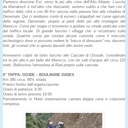
Partenza direzione Est, verso le più alte cime dell’Alto Atlante. L’uscita
da Marrakech è tutt’altro che rilassante; avremo subito a che fare con il
traffico della città e con 80 Km ancora nella pianura fino alla cittadina di
Denemate. Qui ci rendiamo conto di esserci catapultati nel cuore agricolo
della regione. Demenate, proprio ai piedi delle più alte montagne del
Marocco. Come per magia ci troveremo a guidare su strade praticate solo
dal traffico locale. Di grande fascino i villaggi che si incontrano sulla
strada. Qualche sosta per visitare alcune curiosità come il mini-sito
archeologico dove si possono vedere le “tracce di dinosauro” ma, davvero
forti, gli scenari che si aprono davanti alle nostre ruote.
Arriveremo colpiti da tanto fascino alle Cascate di Ozoude, considerate
tra le più alte e più belle del Marocco, con tre salti d’acqua alti circa 110
metri. Bellissima l’atmosfera al Riad proprio sulle cascate.
II° TAPPA: OZUDE – BOULMANE DADES
Km 385 circa. 90% strada
Pranzo fornito dall’organizzazione
Orario di partenza: 8.00
Orario di arrivo previsto 19.00
Pernottamento in Hotel sistemazione camera doppia cena e colazione
compresa.