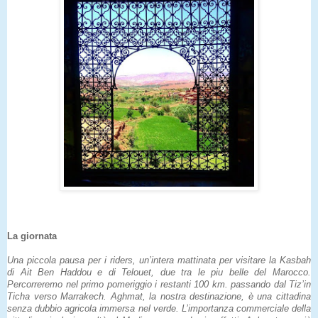
La giornata
Una piccola pausa per i riders, un’intera mattinata per visitare la Kasbah
di Ait Ben Haddou e di Telouet, due tra le piu belle del Marocco.
Percorreremo nel primo pomeriggio i restanti 100 km. passando dal Tiz’in
Ticha verso Marrakech. Aghmat, la nostra destinazione, è una cittadina
senza dubbio agricola immersa nel verde. L’importanza commerciale della