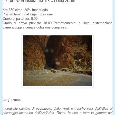
III° TAPPA: BOUMANE DADES – FOUM ZGUID
Km 330 circa. 80% fuoristrada
Pranzo fornito dall’organizzazione
Orario di partenza: 8.00
Orario di arrivo previsto 18.00 Pernottamento in Hotel sistemazione
camera doppia cena e colazione compresa.
La giornata
Incredibile cambio di paesaggio, dalle verdi e fresche valli dell’Atlas al
paesaggio desertico dell’AntiAtlas. Rocce brunite e tutta la gamma del