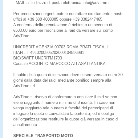
- MAIL all’indirizzo di posta elettronica info@advtime.it
Per prenotazioni urgenti potete contattare direttamente i nostri
uffici al +39 388 4008085 oppure +39 3382447465
A conferma della prenotazione è richiesto un acconto di
€500,00 euro per l’iscrizione al raid da versare sul conto
AdvTime:
UNICREDIT AGENZIA 00703 ROMA PRATI FISCALI
IBAN : IT49L0200805202000104596981
BIC/SWIFT UNCRITM1703
Causale ACCONTO MAROCCO ATLASATLANTIKA
Il saldo della quota di iscrizione deve essere versato entro 30
giorni dalla data del raid, mediante bonifico sempre alla
AdvTime srl
AdvTime si riserva di confermare o annullare il raid se non
viene raggiunto il numero minimo di 8 iscritti. In caso non
venga raggiunto tale numero è facoltà dei partecipanti di
integrare la quota e convalidare la partenza, ed è obbligo
dell’organizzazione restituire le quote già versate in caso di
annullamento.
SPECIALE TRASPORTO MOTO