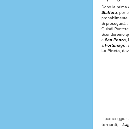
Dopo la prima 
Staffora
, per p
probabilmente e
Si proseguirà ,
Quindi Punter
Scenderemo qu
a
San Ponzo
,
a
Fortunago
,
La Pineta
, do
Il pomeriggio 
tornanti
, il
Lag