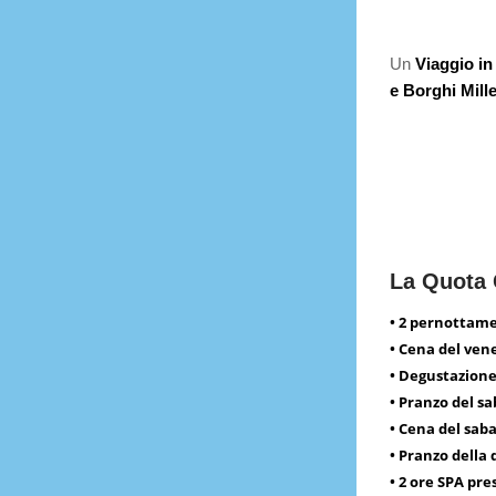
Un
Viaggio in
e Borghi Mill
La Quota
• 2 pernottame
• Cena del ven
• Degustazione
• Pranzo del sa
• Cena del sab
• Pranzo della
• 2 ore SPA pr