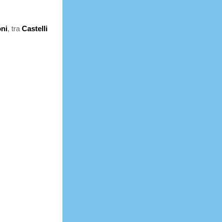
oni
, tra
Castelli