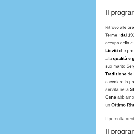
Il progr
Ritrovo alle o
Terme
“dal 19
occupa della cuc
Lieviti
che pre
alla
qualità e 
suo marito Serg
Tradizione
del
coccolare la pr
servita nella
St
Cena
abbiamo 
un
Ottimo R
Il pernottament
Il progr