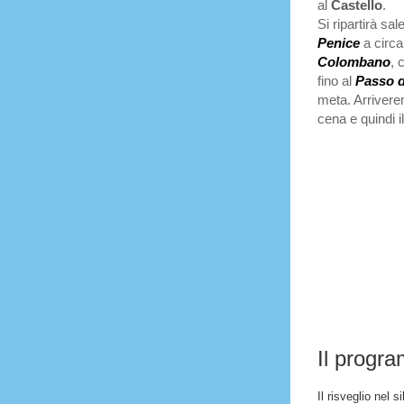
al
Castello
.
Si ripartirà s
Penice
a circa
Colombano
, 
fino al
Passo d
meta. Arrivere
cena e quindi i
Il prog
Il risveglio nel s