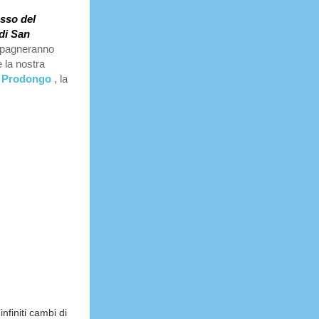
sso del
di San
pagneranno
e la nostra
l Prodongo
, la
nfiniti cambi di