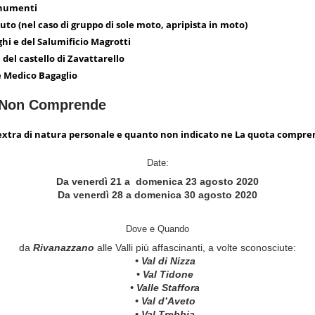
onumenti
auto (nel caso di gruppo di sole moto, apripista in moto)
rghi e del Salumificio Magrotti
a del castello di Zavattarello
e Medico Bagaglio
 Non Comprende
extra di natura personale e quanto non indicato ne La quota compr
Date:
Da venerdì 21 a domenica 23 agosto 2020
Da venerdì 28 a domenica 30 agosto 2020
Dove e Quando
da
Rivanazzano
alle Valli più affascinanti, a volte sconosciute:
• Val di Nizza
• Val Tidone
• Valle Staffora
• Val d’Aveto
• Val Trebbia