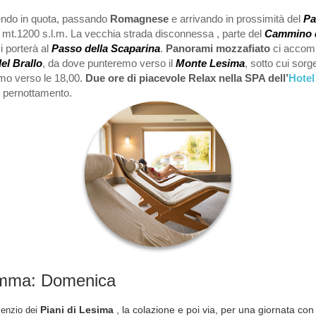
alendo in quota, passando
Romagnese
e arrivando in prossimità del
Pa
 mt.1200 s.l.m. La vecchia strada disconnessa , parte del
Cammino 
ci porterà al
Passo della Scaparina
.
Panorami mozzafiato
ci accom
el Brallo
, da dove punteremo verso il
Monte Lesima
, sotto cui sorg
mo verso le 18,00.
Due ore di piacevole Relax nella SPA dell’
Hote
l pernottamento.
ramma: Domenica
Piani di Lesima
, la colazione e poi via, per una giornata con i
ilenzio dei