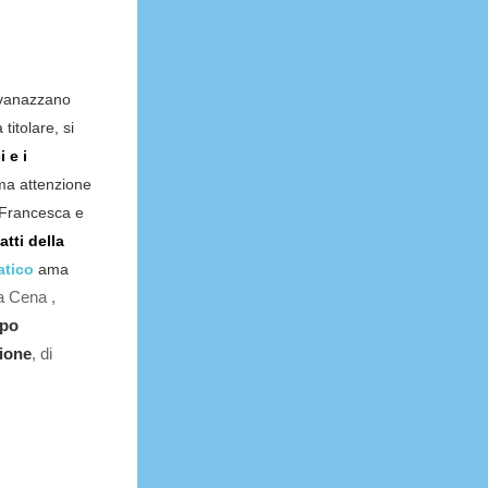
ivanazzano
titolare, si
 e i
ma attenzione
a Francesca e
iatti della
atico
ama
a Cena ,
po
ione
, di